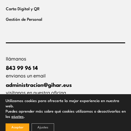
Carta Digital y QR
Gestión de Personal
llámanos
843 99 96 14
envianos un email
administracion@gihar.eus
visítanos en nuestra oficina
Utilizamos cookies para ofrecerte la mejor experiencia en nuestra
Larzabal, 31, Piso 1, Local 1B, Errenteria
web.
Puedes aprender más sobre qué cookies utilizamos o desactivarlas en
los
.
ajustes
Aceptar
Ajustes