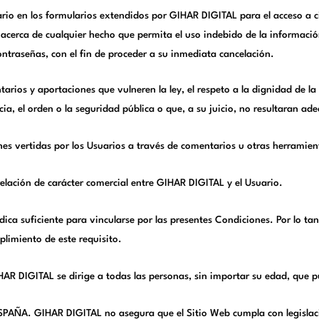
ario en los formularios extendidos por GIHAR DIGITAL para el acceso a c
cerca de cualquier hecho que permita el uso indebido de la información 
ontraseñas, con el fin de proceder a su inmediata cancelación.
arios y aportaciones que vulneren la ley, el respeto a la dignidad de la
a, el orden o la seguridad pública o que, a su juicio, no resultaran ad
nes vertidas por los Usuarios a través de comentarios u otras herramie
elación de carácter comercial entre GIHAR DIGITAL y el Usuario.
dica suficiente para vincularse por las presentes Condiciones. Por lo t
limiento de este requisito.
GIHAR DIGITAL se dirige a todas las personas, sin importar su edad, que
ESPAÑA. GIHAR DIGITAL no asegura que el Sitio Web cumpla con legislacio