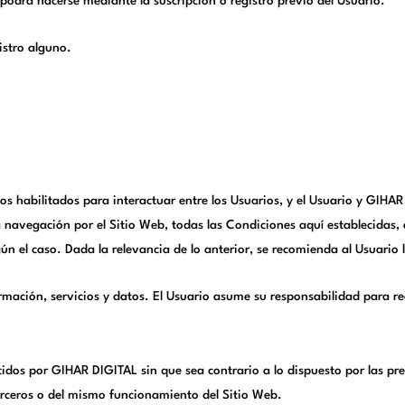
 podrá hacerse mediante la suscripción o registro previo del Usuario.
istro alguno.
ios habilitados para interactuar entre los Usuarios, y el Usuario y GIH
a navegación por el Sitio Web, todas las Condiciones aquí establecidas, a
 el caso. Dada la relevancia de lo anterior, se recomienda al Usuario le
ación, servicios y datos. El Usuario asume su responsabilidad para rea
idos por GIHAR DIGITAL sin que sea contrario a lo dispuesto por las pres
erceros o del mismo funcionamiento del Sitio Web.