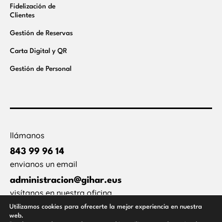
Fidelización de
Clientes
Gestión de Reservas
Carta Digital y QR
Gestión de Personal
llámanos
843 99 96 14
envianos un email
administracion@gihar.eus
visítanos en nuestra oficina
Utilizamos cookies para ofrecerte la mejor experiencia en nuestra
Larzabal, 31, Piso 1, Local 1B, Errenteria
web.